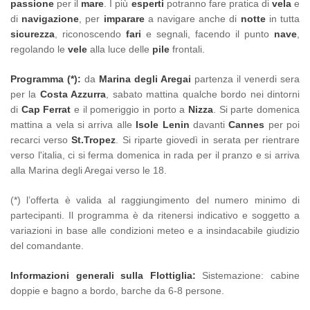
passione
per il
mare
. I più
esperti
potranno fare pratica di
vela
e
di
navigazione
, per
imparare
a navigare anche di
notte
in tutta
sicurezza
, riconoscendo
fari
e segnali, facendo il punto
nave
,
regolando le
vele
alla luce delle
pile
frontali.
Programma (*):
da
Marina degli Aregai
partenza il venerdi sera
per la
Costa Azzurra
, sabato mattina qualche bordo nei dintorni
di
Cap Ferrat
e il pomeriggio in porto a
Nizza
. Si parte domenica
mattina a vela si arriva alle
Isole Lenin
davanti
Cannes
per poi
recarci verso
St.Tropez
. Si riparte giovedì in serata per rientrare
verso l'italia, ci si ferma domenica in rada per il pranzo e si arriva
alla Marina degli Aregai verso le 18.
(*) l’offerta è valida al raggiungimento del numero minimo di
partecipanti. Il programma è da ritenersi indicativo e soggetto a
variazioni in base alle condizioni meteo e a insindacabile giudizio
del comandante.
Informazioni generali sulla Flottiglia:
Sistemazione: cabine
doppie e bagno a bordo, barche da 6-8 persone.