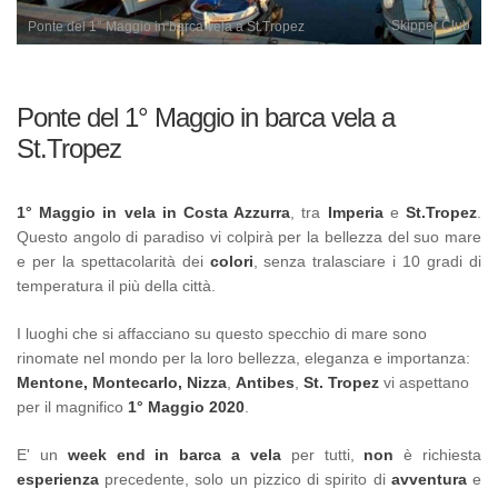
Skipper Club
Ponte del 1° Maggio in barca vela a St.Tropez
Ponte del 1° Maggio in barca vela a
St.Tropez
1° Maggio in vela in
Costa Azzurra
, tra
Imperia
e
St.Tropez
.
Questo angolo di paradiso vi colpirà per la bellezza del suo mare
e per la spettacolarità dei
colori
, senza tralasciare i 10 gradi di
temperatura il più della città.
I luoghi che si affacciano su questo specchio di mare sono
rinomate nel mondo per la loro bellezza, eleganza e importanza:
Mentone,
Montecarlo,
Nizza
,
Antibes
,
St. Tropez
vi aspettano
per il magnifico
1° Maggio 2020
.
E' un
week end
in barca a vela
per tutti,
non
è richiesta
esperienza
precedente, solo un pizzico di spirito di
avventura
e