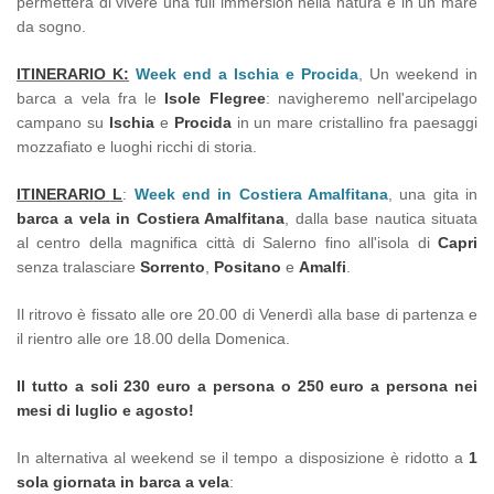
permetterà di vivere una full immersion nella natura e in un mare
da sogno.
ITINERARIO K:
Week end a Ischia e Procida
, Un weekend in
barca a vela fra le
Isole Flegree
: navigheremo nell'arcipelago
campano su
Ischia
e
Procida
in un mare cristallino fra paesaggi
mozzafiato e luoghi ricchi di storia.
ITINERARIO L
:
Week end in Costiera Amalfitana
, una gita in
barca a vela in Costiera Amalfitana
, dalla base nautica situata
al centro della magnifica città di Salerno fino all'isola di
Capri
senza tralasciare
Sorrento
,
Positano
e
Amalfi
.
Il ritrovo è fissato alle ore 20.00 di Venerdì alla base di partenza e
il rientro alle ore 18.00 della Domenica.
Il tutto a soli 230 euro a persona o 250 euro a persona nei
mesi di luglio e agosto!
In alternativa al weekend se il tempo a disposizione è ridotto a
1
sola giornata in barca a vela
: