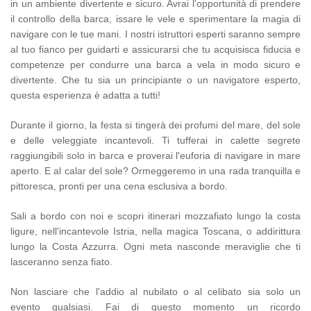
in un ambiente divertente e sicuro. Avrai l'opportunità di prendere
il controllo della barca, issare le vele e sperimentare la magia di
navigare con le tue mani. I nostri istruttori esperti saranno sempre
al tuo fianco per guidarti e assicurarsi che tu acquisisca fiducia e
competenze per condurre una barca a vela in modo sicuro e
divertente. Che tu sia un principiante o un navigatore esperto,
questa esperienza è adatta a tutti!
Durante il giorno, la festa si tingerà dei profumi del mare, del sole
e delle veleggiate incantevoli. Ti tufferai in calette segrete
raggiungibili solo in barca e proverai l'euforia di navigare in mare
aperto. E al calar del sole? Ormeggeremo in una rada tranquilla e
pittoresca, pronti per una cena esclusiva a bordo.
Sali a bordo con noi e scopri itinerari mozzafiato lungo la costa
ligure, nell'incantevole Istria, nella magica Toscana, o addirittura
lungo la Costa Azzurra. Ogni meta nasconde meraviglie che ti
lasceranno senza fiato.
Non lasciare che l'addio al nubilato o al celibato sia solo un
evento qualsiasi. Fai di questo momento un ricordo