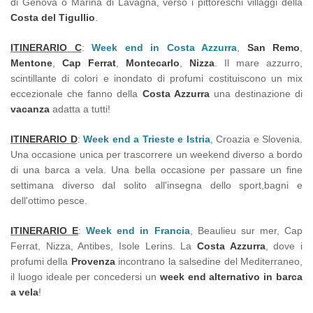
di Genova o Marina di Lavagna, verso i pittoreschi villaggi della
Costa del Tigullio
.
ITINERARIO C
:
Week end in Costa Azzurra
,
San Remo
,
Mentone
,
Cap Ferrat
,
Montecarlo
,
Nizza
. Il mare azzurro,
scintillante di colori e inondato di profumi costituiscono un mix
eccezionale che fanno della
Costa Azzurra
una destinazione di
vacanza
adatta a tutti!
ITINERARIO D
:
Week end a Trieste e Istria
, Croazia e Slovenia.
Una occasione unica per trascorrere un weekend diverso a bordo
di una barca a vela. Una bella occasione per passare un fine
settimana diverso dal solito all'insegna dello sport,bagni e
dell'ottimo pesce.
ITINERARIO E
:
Week end in Francia
, Beaulieu sur mer, Cap
Ferrat, Nizza, Antibes, Isole Lerins. La
Costa Azzurra
, dove i
profumi della
Provenza
incontrano la salsedine del Mediterraneo,
il luogo ideale per concedersi un
week end alternativo in barca
a vela
!