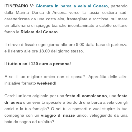
ITINERARIO V
:
Giornata in barca a vela al Conero
, partendo
dalla Marina Dorica di Ancona verso la fascia costiera sud,
caratterizzata da una costa alta, frastagliata e rocciosa, sul mare
un altalenarsi di spiagge bianche incontaminate e calette solitarie
fanno la
Riviera del Conero
Il ritrovo è fissato ogni giorno alle ore 9.00 dalla base di partenza
e il rientro alle ore 18.00 del giorno stesso.
Il tutto a soli 120 euro a persona!
E se il tuo migliore amico non si sposa? Approfitta delle altre
iniziative formato
weekend
!
Cerchi un’idea originale per una
festa di compleanno
, una
festa
di laurea
o un evento speciale a bordo di una barca a vela con gli
amici o la tua famiglia? O sei tu a sposarti e vuoi stupire la tua
compagna con un
viaggio di nozze
unico, veleggiando da una
baia da sogno ad un’altra?