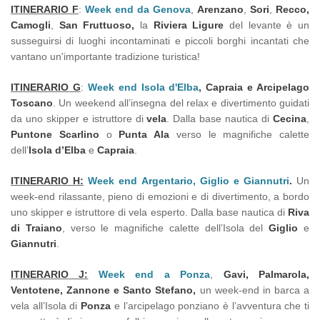
ITINERARIO F
:
Week end da Genova
,
Arenzano
,
Sori
,
Recco,
Camogli
,
San Fruttuoso,
la
Riviera Ligure
del levante è un
susseguirsi di luoghi incontaminati e piccoli borghi incantati che
vantano un'importante tradizione turistica!
ITINERARIO G
:
Week end Isola d'Elba
, Capraia
e Arcipelago
Toscano
. Un weekend all’insegna del relax e divertimento guidati
da uno skipper e istruttore di
vela
. Dalla base nautica di
Cecina
,
Puntone Scarlino
o
Punta Ala
verso le magnifiche calette
dell’
Isola d’Elba
e
Capraia
.
ITINERARIO H:
Week end Argentario, Giglio e Giannutri
.
Un
week-end rilassante, pieno di emozioni e di divertimento, a bordo
uno skipper e istruttore di vela esperto. Dalla base nautica di
Riva
di Traiano
, verso le magnifiche calette dell’Isola del
Giglio
e
Giannutri
.
ITINERARIO J:
Week end a Ponza
,
Gavi, Palmarola,
Ventotene, Zannone e Santo Stefano,
un week-end in barca a
vela all’Isola di
Ponza
e l’arcipelago ponziano è l’avventura che ti