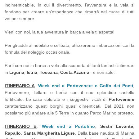
indimenticabile, in cui il divertimento, l'avventura e la vela si
fondono per creare un'esperienza che rimarrà nel cuore di tutti
voi per sempre.
Vieni con noi, la tua avventura in barca a vela ti aspetta!
Per gli addii al nubilato e celibato, utilizzeremo imbarcazioni con la
formula del noleggio occasionale.
Parti con noi in barca a vela alla scoperta di tanti fantastici itinerari
in
Liguria
,
Istria
,
Toscana
,
Costa Azzurra
, e non solo:
ITINERARIO A
:
Week end a Portovenere e Golfo dei Poeti
,
Portovenere, Tellaro e Lerici con il suo splendido castello
fortificato. Le case colorate e i suggestivi vicoli di
Portovenere
caratterizzano questi borghi quasi dimenticati. Dal 2021 non
possiamo più andare alle 5 Terre in quanto Parco Marino protetto.
ITINERARIO B
:
Week end a Portofino
,
Sestri Levante
,
Rapallo
,
Santa Margherita Ligure
. Dalla base nautica di Marina