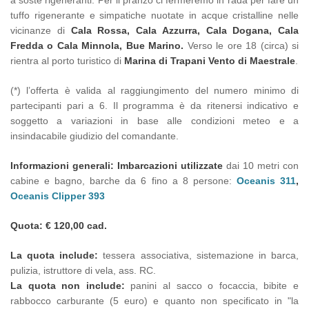
tuffo rigenerante e simpatiche nuotate in acque cristalline nelle
vicinanze di
Cala Rossa, Cala Azzurra, Cala Dogana, Cala
Fredda o Cala Minnola, Bue Marino.
Verso le ore 18 (circa) si
rientra al porto turistico di
Marina di Trapani
Vento di Maestrale
.
(*) l’offerta è valida al raggiungimento del numero minimo di
partecipanti pari a 6. Il programma è da ritenersi indicativo e
soggetto a variazioni in base alle condizioni meteo e a
insindacabile giudizio del comandante.
Informazioni generali:
Imbarcazioni utilizzate
dai 10 metri con
cabine e bagno, barche da 6 fino a 8 persone:
Oceanis 311
,
Oceanis Clipper 393
Quota: € 120,00 cad.
La quota include:
tessera associativa, sistemazione in barca,
pulizia, istruttore di vela, ass. RC.
La quota non include:
panini al sacco o focaccia, bibite e
rabbocco carburante (5 euro) e quanto non specificato in "la