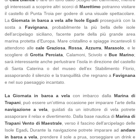
gli interessati a scoprire altri scorci di
Marettimo
potranno visitare
il castello di Punta Troia per godere di una visuale spettacolare.
La
Giornata in barca a vela alle Isole Egadi
proseguirà con la
sosta a
Favignana
, probabilmente la più bella delle isole
dell’arcipelago siciliano, facente parte della più grande area
marina protetta d’Europa. Mare cristallino e spiagge incantevoli ti
attendono alle
cale Graziosa
,
Rossa
,
Azzurra
,
Marasolo
, e le
scogliere di
Grotta Perciata
, Calamoni, Scivolo e
Bue Marino
;
sarà interessante anche perlustrare l’isola in direzione del castello
di Santa Caterina o del museo dell’ex Stabilimento Florio,
assaporando il silenzio e la tranquillità che regnano a
Favignana
e nel suo paesaggio incantato.
La Giornata in barca a vela
con imbarco dalla
Marina di
Trapani
, può essere un'ottima occasione per imparare l'arte della
navigazione a vela
, guidati da un istruttore di vela potrete
assaporare il relax e divertimento. Dalla base nautica di
Marina di
Trapani
Vento di Maestrale
, verso il fascino dell'arcipelago delle
Isole Egadi
.
Durante la navigazione potrete imparare ad
andare
in barca a vela
, prendere il sole a prua, sorseggiare un drink e