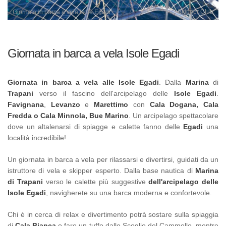
Skipper Club
Giornata in barca a vela Isole Egadi
Giornata in barca a vela Isole Egadi
Giornata in barca a vela alle Isole Egadi
. Dalla
Marina
di
Trapani
verso il fascino dell'arcipelago delle
Isole Egadi
.
Favignana
,
Levanzo
e
Marettimo
con
Cala Dogana, Cala
Fredda o Cala Minnola, Bue Marino
. Un arcipelago spettacolare
dove un altalenarsi di spiagge e calette fanno delle
Egadi
una
località incredibile!
Un giornata in barca a vela per rilassarsi e divertirsi, guidati da un
istruttore di vela e skipper esperto. Dalla base nautica di
Marina
di Trapani
verso le calette più suggestive
dell'arcipelago delle
Isole Egadi
, navigherete su una barca moderna e confortevole.
Chi è in cerca di relax e divertimento potrà sostare sulla spiaggia
di
Cala Bianca
o fare un tuffo dallo Scoglio del Cammello, mentre