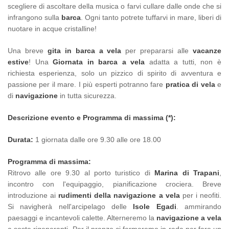
scegliere di ascoltare della musica o farvi cullare dalle onde che si
infrangono sulla
barca
. Ogni tanto potrete tuffarvi in mare, liberi di
nuotare in acque cristalline!
Una breve
gita in barca a vela
per prepararsi alle
vacanze
estive
! Una
Giornata in barca a vela
adatta a tutti, non è
richiesta esperienza, solo un pizzico di spirito di avventura e
passione per il mare. I più esperti potranno fare
pratica di vela
e
di
navigazione
in tutta sicurezza.
Descrizione evento e Programma di massima (*):
Durata:
1 giornata dalle ore 9.30 alle ore 18.00
Programma di massima
:
Ritrovo alle ore 9.30 al porto turistico di
Marina di Trapani
,
incontro con l'equipaggio, pianificazione crociera. Breve
introduzione ai
rudimenti della navigazione a vela
per i neofiti.
Si navigherà nell'arcipelago delle
Isole Egadi
. ammirando
paesaggi e incantevoli calette. Alterneremo la
navigazione a vela
a soste rigeneranti. Per il pranzo ci fermeremo in rada per fare un