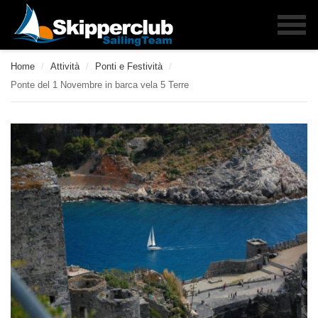
Home
/
Attività
/
Ponti e Festività
/
Ponte del 1 Novembre in barca vela 5 Terre