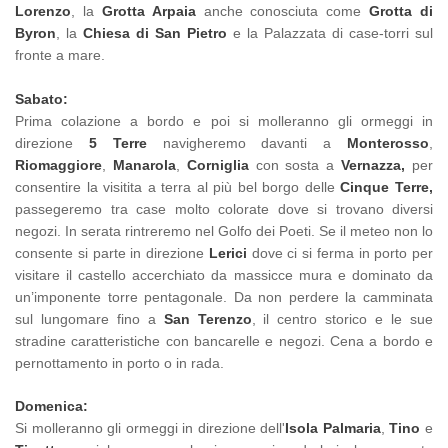
Lorenzo
, la
Grotta Arpaia
anche conosciuta come
Grotta di
Byron
, la
Chiesa di San Pietro
e la Palazzata di case-torri sul
fronte a mare.
Sabato:
Prima colazione a bordo e poi si molleranno gli ormeggi in
direzione
5 Terre
navigheremo davanti a
Monterosso
,‎
Riomaggiore
,
‎Manarola
,
Corniglia
con sosta a
Vernazza,
per
consentire la visitita a terra al
più bel borgo delle
Cinque Terre,
passegeremo
tra case molto colorate dove si trovano diversi
negozi
. In serata rintreremo nel Golfo dei Poeti. Se il meteo non lo
consente si parte in direzione
Lerici
dove ci si ferma in porto per
visitare il castello accerchiato da massicce mura e dominato da
un’imponente torre pentagonale. Da non perdere la camminata
sul lungomare fino a
San Terenzo
, il centro storico e le sue
stradine caratteristiche con bancarelle e negozi. Cena a bordo e
pernottamento in porto o in rada.
Domenica:
Si molleranno gli ormeggi in direzione dell'
Isola Palmaria
,
Tino
e