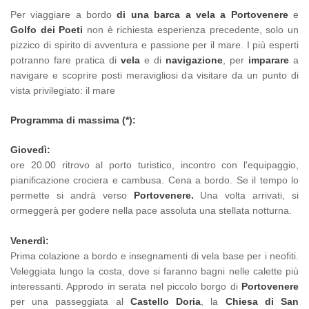
Per viaggiare a bordo
di una barca a vela a Portovenere
e
Golfo dei Poeti
non è richiesta esperienza precedente, solo un
pizzico di spirito di avventura e passione per il mare. I più esperti
potranno fare pratica di
vela
e di
navigazione
, per
imparare
a
navigare e scoprire posti meravigliosi da visitare da un punto di
vista privilegiato: il mare
Programma di massima (*):
Giovedì:
ore 20.00 ritrovo al porto turistico, incontro con l'equipaggio,
pianificazione crociera e cambusa. Cena a bordo. Se il tempo lo
permette si andrà verso
Portovenere.
Una volta arrivati, si
ormeggerà per godere nella pace assoluta una stellata notturna.
Venerdì:
Prima colazione a bordo e insegnamenti di vela base per i neofiti.
Veleggiata lungo la costa, dove si faranno bagni nelle calette più
interessanti. Approdo in serata nel piccolo borgo di
Portovenere
per una passeggiata al
Castello Doria
, la
Chiesa di San