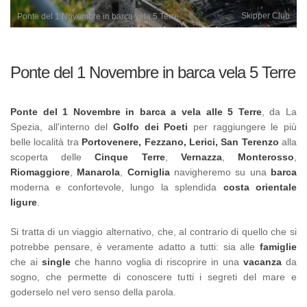
Skipper Club
Ponte del 1 Novembre in barca vela 5 Terre
Ponte del 1 Novembre in barca vela 5 Terre
Ponte del 1 Novembre in barca a vela alle 5 Terre
,
da La
Spezia, all'interno del
Golfo dei Poeti
per raggiungere le più
belle località
tra
Portovenere, Fezzano, Lerici, San Terenzo
alla
scoperta delle
Cinque Terre
,
Vernazza
,
‎Monterosso
,‎
Riomaggiore
,
‎Manarola
,
Corniglia
navigheremo su una
barca
moderna e confortevole, lungo la splendida
costa orientale
ligure
.
Si tratta di un viaggio alternativo, che, al contrario di quello che si
potrebbe pensare, è veramente adatto a tutti: sia alle
famiglie
che ai
single
che hanno voglia di riscoprire in una
vacanza
da
sogno, che permette di conoscere tutti i segreti del mare e
goderselo nel vero senso della parola.