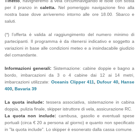
Tinetto
, navigheremo a vela circumnavigando le isole con sosta
per il pranzo in
caletta.
Nel pomeriggio navigazione fino alla
nostra base dove arriveremo intorno alle ore 18.00. Sbarco e
saluti.
(*) l’offerta è valida al raggiungimento del numero minimo di
partecipanti. Il programma è da ritenersi indicativo e soggetto a
variazioni in base alle condizioni meteo e a insindacabile giudizio
del comandante.
Informazioni generali:
Sistemazione: cabine doppie e bagno a
bordo, imbarcazioni da 3 o 4 cabine dai 12 ai 14 metri,
imbarcazioni utilizzate:
Oceanis Clipper 411
,
Dufour 40
,
Hanse
400
,
Bavaria 39
La quota include:
tessera associativa, sistemazione in cabina
doppia, pulizia finale, skipper istruttore di vela, assicurazione RC.
La quota non include:
cambusa, gasolio e eventuali spese
portuali (circa € 20 a persona al giorno) e quanto non specificato
in "la quota include". Lo skipper è esonerato dalla cassa comune.