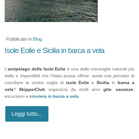
Pubblicato in
Blog
Isole Eolie e Sicilia in barca a vela
L’
arcipelago delle Isole Eolie
è una delle meraviglie naturali più
belle e imperdibili che l’Italia possa offrire: avete mai pensato di
conciliare la vostra voglia di
isole Eolie
e
Sicilia
in
barca a
vela
?
SkipperClub
organizza da molti anni
gite
,
vacanze
,
escursioni e
crociera in barca a vela
.
Leggi tutto...