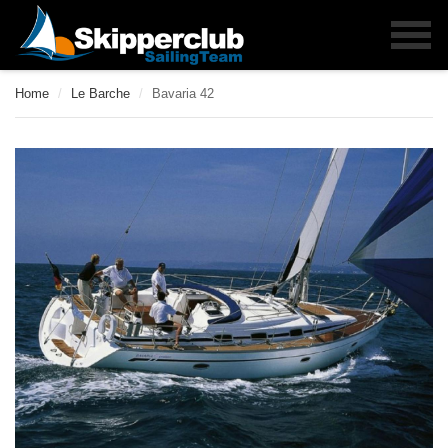
Home
/
Le Barche
/
Bavaria 42