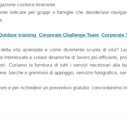
azione costiera itinerante.
mente indicate per gruppi o famiglie che desiderano naviga
à.
Outdoor training
,
Corporate Challenge Team
,
Corporate 
lla vita aziendale e come divertente scuola di vita? Leade
 interessate a creare dinamiche di lavoro più efficienti, pr
tori. Curiamo la fornitura di tutti i servizi necessari alla b
zione, barche e gommoni di appoggio, servizio fotografico, ser
i e per richiedere un preventivo gratuito: concorderemo insie