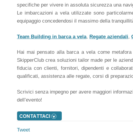
specifiche per vivere in assoluta sicurezza una navig
Le imbarcazioni a vela utilizzate sono particolar
equipaggio concedendosi il massimo della tranquillit
Team Building in barca a vela
,
Regate aziendali
,
Hai mai pensato alla barca a vela come metafora de
SkipperClub crea soluzioni tailor made per le aziende
fiducia con clienti, fornitori, dipendenti e collabora
qualificati, assistenza alle regate, corsi di prepara
Scrivici senza impegno per avere maggiori informazion
dell’evento!
Tweet