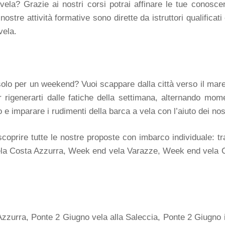
ela? Grazie ai nostri corsi potrai affinare le tue conoscen
ostre attività formative sono dirette da istruttori qualificati 
vela.
solo per un weekend? Vuoi scappare dalla città verso il mar
r rigenerarti dalle fatiche della settimana, alternando mom
e imparare i rudimenti della barca a vela con l’aiuto dei nostr
coprire tutte le nostre proposte con imbarco individuale: t
la Costa Azzurra, Week end vela Varazze, Week end vela 
Azzurra, Ponte 2 Giugno vela alla Saleccia, Ponte 2 Giugno i