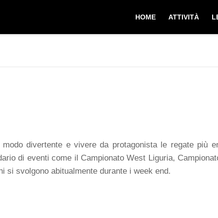
HOME
ATTIVITÀ
L
n modo divertente e vivere da protagonista le regate più em
ario di eventi come il Campionato West Liguria, Campionato
oni si svolgono abitualmente durante i week end.